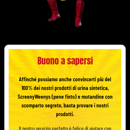
Buono a sapersi
Affinché possiamo anche convincerti più del
100% dei nostri prodotti di urina sintetica,
ScreenyWeenys (pene finto) e mutandine con
scomparto segreto, basta provare i nostri
prodotti.
Il nostro servizio perfetto è felice di aiutare con