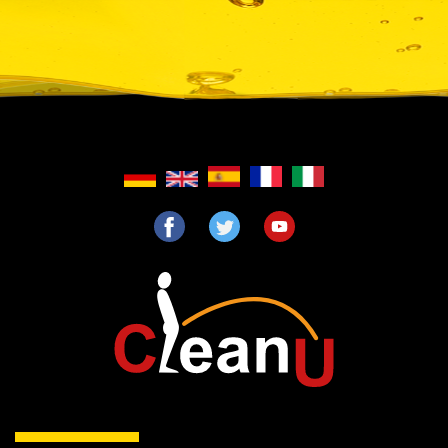
Direkt
zum
Inhalt
F
T
Y