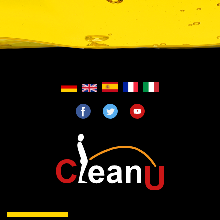
Direkt
zum
Inhalt
F
T
Y